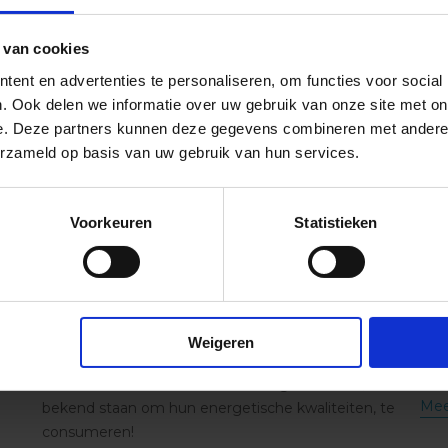
 van cookies
ent en advertenties te personaliseren, om functies voor social
. Ook delen we informatie over uw gebruik van onze site met on
e. Deze partners kunnen deze gegevens combineren met andere i
erzameld op basis van uw gebruik van hun services.
Energie
Voorkeuren
Statistieken
12 voedingsmiddelen om uw
Al
e
batterijen weer op te laden in de
Vit
lente
imm
Weigeren
chr
er?
In de lente, net als in elk ander seizoen, loont het
moe
hem
de moeite om deze twaalf voedingsmiddelen, die
Mee
bekend staan om hun energetische kwaliteiten, te
consumeren!