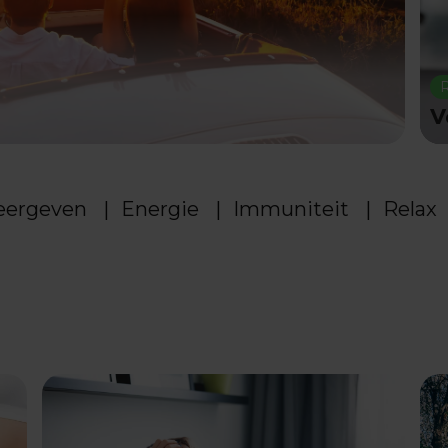
R
V
weergeven
Energie
Immuniteit
Relax