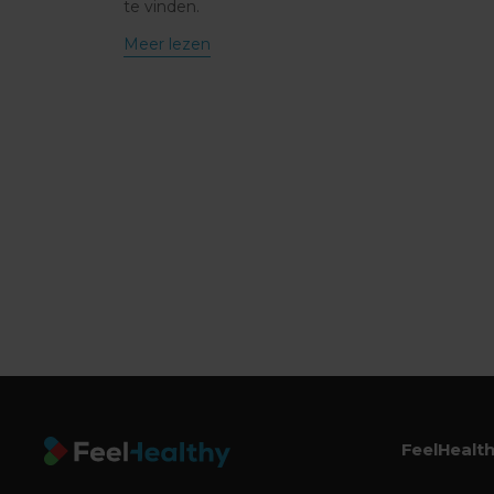
te vinden.
Meer lezen
FeelHealt