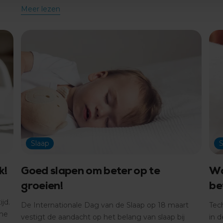
Meer lezen
Slaap
S
k!
Goed slapen om beter op te
Wa
groeien!
be
jd.
De Internationale Dag van de Slaap op 18 maart
Tec
tme
vestigt de aandacht op het belang van slaap bij
in d