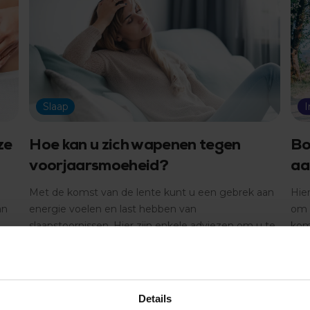
Slaap
ze
Hoe kan u zich wapenen tegen
Bo
voorjaarsmoeheid?
aa
Met de komst van de lente kunt u een gebrek aan
Hie
an
energie voelen en last hebben van
om 
slaapstoornissen. Hier zijn enkele adviezen om u te
kom
wapenen tegen voorjaarsmoeheid.
Mee
Meer lezen
Details