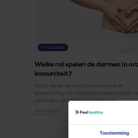
Immuniteit
Welke rol spelen de darmen in on
immuniteit?
Wist u dat de darmen, naast hun rol in de
spijsvertering, het belangrijkste afweerorgaan v
uw lichaam zijn? We leggen het u uit.
Meer lezen
Toestemming