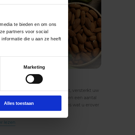
 media te bieden en om ons
ze partners voor social
nformatie die u aan ze heeft
Immuniteit
Marketing
les over vitamine E
amine E, een krachtige antioxidant, versterkt uw
uunsysteem en beschermt tegen een aantal
Alles toestaan
onische aandoeningen. Hier is alles wat u erover
t weten!
r lezen