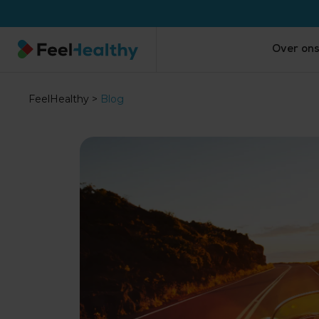
Over on
FeelHealthy
>
Blog