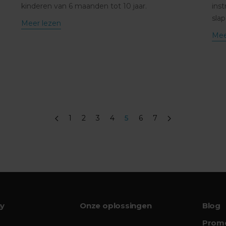
kinderen van 6 maanden tot 10 jaar.
ins
slap
Meer lezen
Mee
1
2
3
4
5
6
7
hy
Onze oplossingen
Blog
Promo