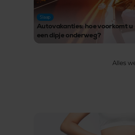
Slaap
Autovakanties: hoe voorkomt u
een dipje onderweg?
Alles 