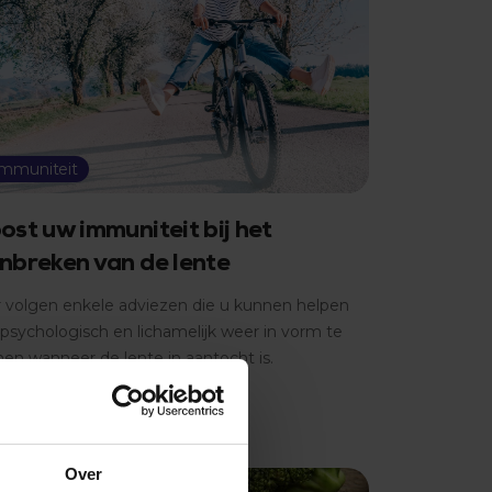
Immuniteit
ost uw immuniteit bij het
nbreken van de lente
r volgen enkele adviezen die u kunnen helpen
psychologisch en lichamelijk weer in vorm te
en wanneer de lente in aantocht is.
r lezen
Over