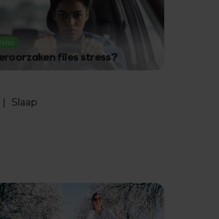
elax
eroorzaken files stress?
Slaap