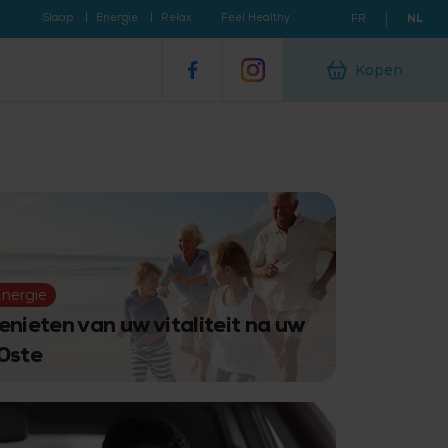
Slaap
Energie
Relax
Feel Healthy
FR
NL
Kopen
Energie
enieten van uw vitaliteit na uw
0ste