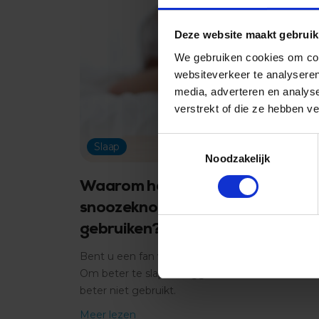
Deze website maakt gebruik
We gebruiken cookies om cont
websiteverkeer te analyseren
media, adverteren en analys
verstrekt of die ze hebben v
Toestemmingsselectie
Slaap
Noodzakelijk
Waarom het beter is om de
snoozeknop van uw wekker niet t
gebruiken?
Bent u een fan van de snoozeknop op uw wekk
Om beter te slapen, leggen we uit waarom u 
beter niet gebruikt.
Meer lezen