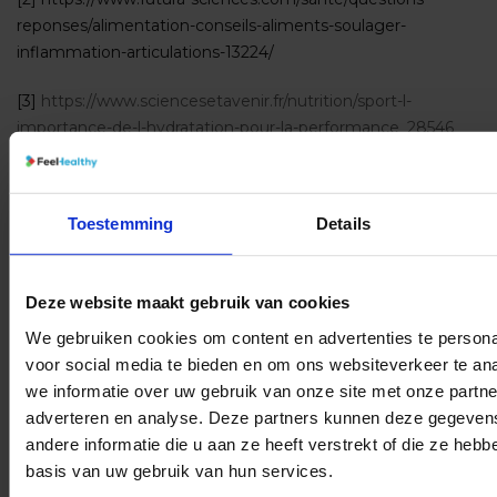
reponses/alimentation-conseils-aliments-soulager-
inflammation-articulations-13224/
[3]
https://www.sciencesetavenir.fr/nutrition/sport-l-
importance-de-l-hydratation-pour-la-performance_28546
[4]
https://www.hydrationforhealth.com/fr/sciences-de-
lhydratation/laboratoire-dhydratation/hydratation-humeur-
Toestemming
Details
et-fonctions-cognitives/
[AC1]
Before distribution, please forward us the test. You
Deze website maakt gebruik van cookies
can't 'diagnose' based on a test. If so, the test needs to be
We gebruiken cookies om content en advertenties te persona
deleted (FR-version as well).
voor social media te bieden en om ons websiteverkeer te an
we informatie over uw gebruik van onze site met onze partne
adverteren en analyse. Deze partners kunnen deze gegeve
andere informatie die u aan ze heeft verstrekt of die ze heb
basis van uw gebruik van hun services.