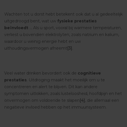
Wachten tot u dorst hebt betekent ook dat u al gedeeltelijk
uitgedroogd bent, wat uw
fysieke prestaties
beïnvloedt
... Als u sport, vooral bij warmere temperaturen,
verliest u bovendien elektrolyten, zoals natrium en kalium,
waardoor u weinig energie hebt en uw
uithoudingsvermogen afneemt
[3]
.
Veel water drinken bevordert ook de
cognitieve
prestaties
. Uitdroging maakt het moeilijk om u te
concentreren en alert te blijven. Dit kan andere
symptomen uitlokken, zoals lusteloosheid, hoofdpijn en het
onvermogen om voldoende te slapen
[4]
, die allemaal een
negatieve invloed hebben op het immuunsysteem.