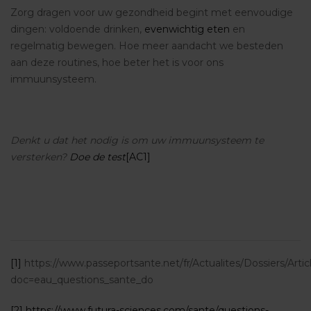
Zorg dragen voor uw gezondheid begint met eenvoudige
dingen: voldoende drinken,
evenwichtig eten
en
regelmatig bewegen. Hoe meer aandacht we besteden
aan deze routines, hoe beter het is voor ons
immuunsysteem.
Denkt u dat het nodig is om uw immuunsysteem te
versterken?
Doe de test
[AC1]
[1]
https://www.passeportsante.net/fr/Actualites/Dossiers/Art
doc=eau_questions_sante_do
[2]
https://www.futura-sciences.com/sante/questions-